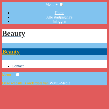
Menu +
Home
Alle startpagina's
Inloggen
Beauty
Beauty
Contact
Menu +
Deze website is onderdeel van
WMC-Media