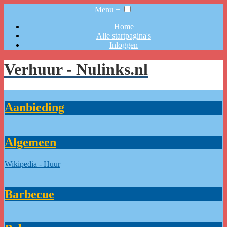
Menu +
Home
Alle startpagina's
Inloggen
Verhuur - Nulinks.nl
Aanbieding
Algemeen
Wikipedia - Huur
Barbecue