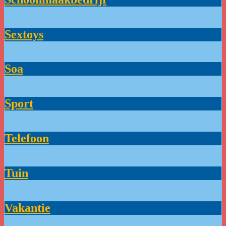
Sextoys
Soa
Sport
Telefoon
Tuin
Vakantie