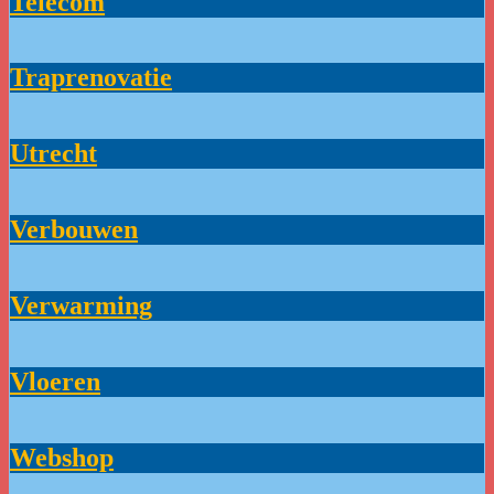
Telecom
Traprenovatie
Utrecht
Verbouwen
Verwarming
Vloeren
Webshop