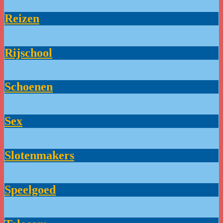
Reizen
Rijschool
Schoenen
Sex
Slotenmakers
Speelgoed