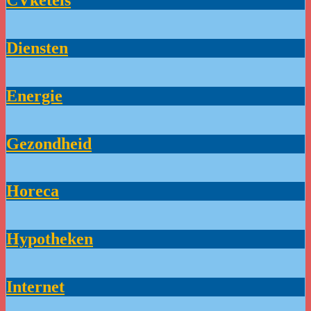
CVketels
Diensten
Energie
Gezondheid
Horeca
Hypotheken
Internet