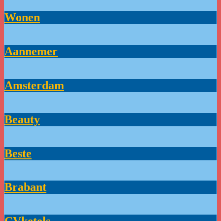
Wonen
Aannemer
Amsterdam
Beauty
Beste
Brabant